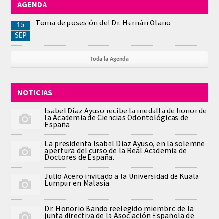
AGENDA
REGLAMENTO
Toma de posesión del Dr. Hernán Olano
15
SEP
ACADEMICOS
Toda la Agenda
SECCIONES
NOTICIAS
CIENCIAS BASICAS MEDICAS
AFINES A LA ODONTOLOGIA
Isabel Díaz Ayuso recibe la medalla de honor de
la Academia de Ciencias Odontológicas de
España
HUMANIDADES Y CIENCIAS
La presidenta Isabel Diaz Ayuso, en la solemne
MEDICO-JURIDICAS
apertura del curso de la Real Academia de
Doctores de España.
PREVENCION,PROMOCION DE LA
Julio Acero invitado a la Universidad de Kuala
SALUD Y GESTION NUEVAS
Lumpur en Malasia
TECNOLOGIAS SANITARIAS
Dr. Honorio Bando reelegido miembro de la
junta directiva de la Asociación Española de
ESTOMATOLOGIA MEDICO-