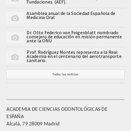
Fundaciones. (AEF).
QUIRURGICA
Asamblea anual de la Sociedad Española de
Medicina Oral
ODONTOLOGIA CONSERVADORA
Dr. Otto Federico von Feigenblatt nombrado
ORTOGNATIA
consejero de educación en misión permanente
ante la ONU
NÚMERO
Prof. Rodríguez Montes representa a la Real
Academia en el centenario del aerotransporte
sanitario.
Alfabético
Todas las noticias
Número de Medalla
CORRESPONDIENTES
SUPERNUMERARIOS
ACADEMIA DE CIENCIAS ODONTOLÓGICAS DE
ESPAÑA
HONOR
Alcalá, 79 28009 Madrid