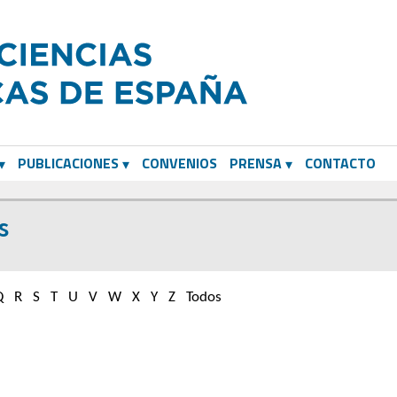
PUBLICACIONES
CONVENIOS
PRENSA
CONTACTO
s
Q
R
S
T
U
V
W
X
Y
Z
Todos