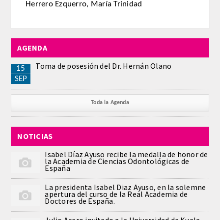
Herrero Ezquerro, María Trinidad
REGLAMENTO
ACADEMICOS
AGENDA
Toma de posesión del Dr. Hernán Olano
15
SECCIONES
SEP
CIENCIAS BASICAS MEDICAS
Toda la Agenda
AFINES A LA ODONTOLOGIA
HUMANIDADES Y CIENCIAS
NOTICIAS
MEDICO-JURIDICAS
Isabel Díaz Ayuso recibe la medalla de honor de
la Academia de Ciencias Odontológicas de
España
PREVENCION,PROMOCION DE LA
SALUD Y GESTION NUEVAS
La presidenta Isabel Diaz Ayuso, en la solemne
apertura del curso de la Real Academia de
TECNOLOGIAS SANITARIAS
Doctores de España.
ESTOMATOLOGIA MEDICO-
Julio Acero invitado a la Universidad de Kuala