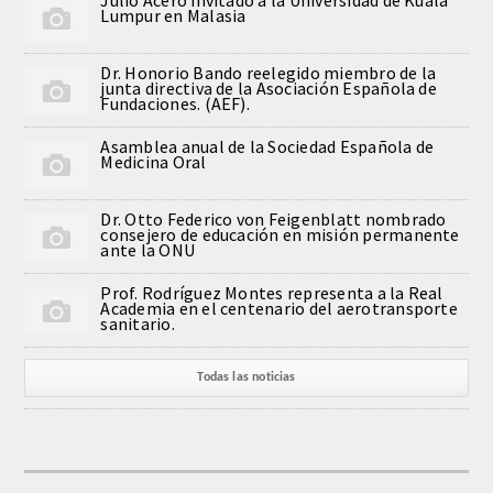
Lumpur en Malasia
QUIRURGICA
Dr. Honorio Bando reelegido miembro de la
ODONTOLOGIA CONSERVADORA
junta directiva de la Asociación Española de
Fundaciones. (AEF).
ORTOGNATIA
Asamblea anual de la Sociedad Española de
Medicina Oral
NÚMERO
Dr. Otto Federico von Feigenblatt nombrado
consejero de educación en misión permanente
Alfabético
ante la ONU
Prof. Rodríguez Montes representa a la Real
Número de Medalla
Academia en el centenario del aerotransporte
sanitario.
CORRESPONDIENTES
Todas las noticias
SUPERNUMERARIOS
HONOR