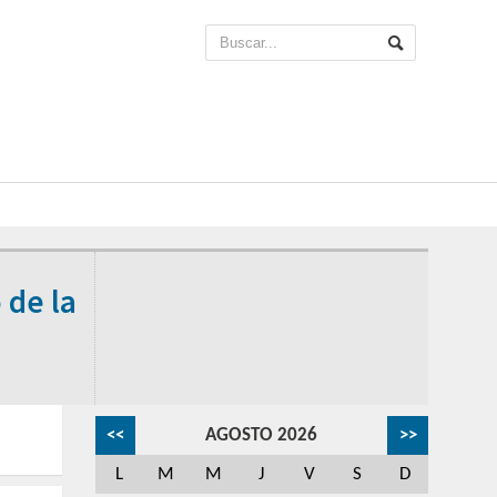
 de la
<<
AGOSTO 2026
>>
L
M
M
J
V
S
D