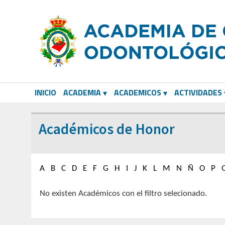
INICIO
ACADEMIA
ACADEMICOS
ACTIVIDADES
CORRESPONDIENTES EXTRANJEROS
Académicos de Honor
A
B
C
D
E
F
G
H
I
J
K
L
M
N
Ñ
O
P
No existen Académicos con el filtro selecionado.