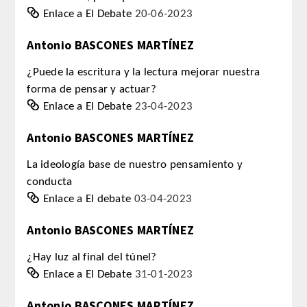
Enlace a El Debate
20-06-2023
REGLAMENTO
Antonio BASCONES MARTÍNEZ
ACADEMICOS
¿Puede la escritura y la lectura mejorar nuestra
forma de pensar y actuar?
SECCIONES
Enlace a El Debate
23-04-2023
CIENCIAS BASICAS MEDICAS
Antonio BASCONES MARTÍNEZ
AFINES A LA ODONTOLOGIA
La ideología base de nuestro pensamiento y
conducta
HUMANIDADES Y CIENCIAS
Enlace a El debate
03-04-2023
MEDICO-JURIDICAS
Antonio BASCONES MARTÍNEZ
PREVENCION,PROMOCION DE LA
SALUD Y GESTION NUEVAS
¿Hay luz al final del túnel?
TECNOLOGIAS SANITARIAS
Enlace a El Debate
31-01-2023
Antonio BASCONES MARTÍNEZ
ESTOMATOLOGIA MEDICO-