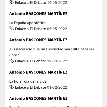
Enlace a El Debate
14-05-2022
PUBLICACIONES
Antonio BASCONES MARTÍNEZ
DICCIONARIO ODONTOLÓGICO
La España apoptótica
Enlace a El Debate
05-05-2022
ANALES
Antonio BASCONES MARTÍNEZ
Números anteriores
¿Es necesario que una sociedad sea culta para ser
APERTURA DE CURSO
libre?
Enlace a El Debate
19-03-2022
MONOGRAFÍAS
Antonio BASCONES MARTÍNEZ
NEWSLETTER EXTRAORDINARIA
La hoja roja de la vida
Enlace a El Debate
01-02-2022
CONVENIOS
Antonio BASCONES MARTÍNEZ
PRENSA