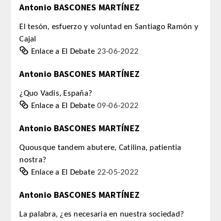
Antonio BASCONES MARTÍNEZ
CORRESPONDIENTES EXTRANJEROS
El tesón, esfuerzo y voluntad en Santiago Ramón y
HISTÓRICO DE ACADÉMICOS
Cajal
Enlace a El Debate
23-06-2022
Número
Antonio BASCONES MARTÍNEZ
Honor
¿Quo Vadis, España?
Enlace a El Debate
09-06-2022
Correspondientes
Antonio BASCONES MARTÍNEZ
Correspondientes Extranjeros
Quousque tandem abutere, Catilina, patientia
ACTIVIDADES
nostra?
Enlace a El Debate
22-05-2022
Actividades realizadas
Antonio BASCONES MARTÍNEZ
Videoteca
La palabra, ¿es necesaria en nuestra sociedad?