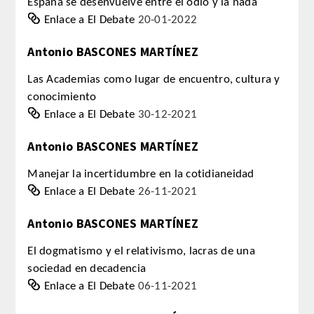
España se desenvuelve entre el odio y la nada
Comunicación
Enlace a El Debate
20-01-2022
Antonio BASCONES MARTÍNEZ
Noticias
Las Academias como lugar de encuentro, cultura y
Notas de prensa
conocimiento
Enlace a El Debate
30-12-2021
Artículos de Académicos
Antonio BASCONES MARTÍNEZ
CONTACTO
Manejar la incertidumbre en la cotidianeidad
Enlace a El Debate
26-11-2021
Antonio BASCONES MARTÍNEZ
El dogmatismo y el relativismo, lacras de una
sociedad en decadencia
Enlace a El Debate
06-11-2021