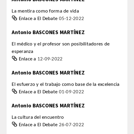
QUIRURGICA
La mentira como forma de vida
Enlace a El Debate
05-12-2022
ODONTOLOGIA CONSERVADORA
Antonio BASCONES MARTÍNEZ
ORTOGNATIA
El médico y el profesor son posibilitadores de
NÚMERO
esperanza
Enlace a
12-09-2022
Alfabético
Antonio BASCONES MARTÍNEZ
Número de Medalla
El esfuerzo y el trabajo como base de la excelencia
Enlace a El Debate
01-09-2022
CORRESPONDIENTES
Antonio BASCONES MARTÍNEZ
SUPERNUMERARIOS
La cultura del encuentro
Enlace a El Debate
26-07-2022
HONOR