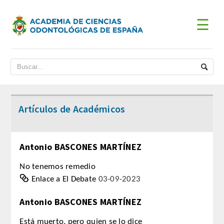
☰
INICIO
ACADEMIA
BIENVENIDA DEL PRESIDENTE
Artículos de Académicos
DATOS HISTÓRICOS
Antonio BASCONES MARTÍNEZ
Historia
No tenemos remedio
Presidentes
Enlace a El Debate
03-09-2023
JUNTA DE GOBIERNO
Antonio BASCONES MARTÍNEZ
ESTATUTOS
Está muerto, pero quien se lo dice