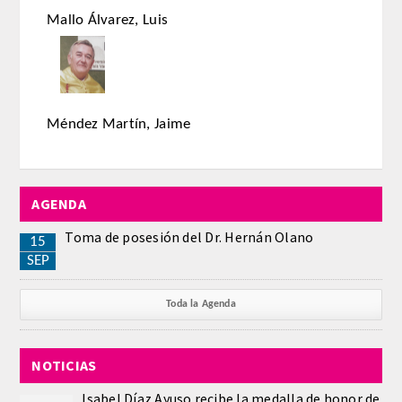
Mallo Álvarez, Luis
REGLAMENTO
ACADEMICOS
Méndez Martín, Jaime
SECCIONES
CIENCIAS BASICAS MEDICAS
AFINES A LA ODONTOLOGIA
AGENDA
Toma de posesión del Dr. Hernán Olano
HUMANIDADES Y CIENCIAS
15
SEP
MEDICO-JURIDICAS
Toda la Agenda
PREVENCION,PROMOCION DE LA
SALUD Y GESTION NUEVAS
TECNOLOGIAS SANITARIAS
NOTICIAS
Isabel Díaz Ayuso recibe la medalla de honor de
ESTOMATOLOGIA MEDICO-