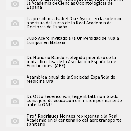
la Academia de Ciencias Odontológicas de
QUIRURGICA
España
La presidenta Isabel Diaz Ayuso, en la solemne
ODONTOLOGIA CONSERVADORA
apertura del curso de la Real Academia de
Doctores de España.
ORTOGNATIA
Julio Acero invitado a la Universidad de Kuala
Lumpur en Malasia
NÚMERO
Dr. Honorio Bando reelegido miembro de la
junta directiva de la Asociación Española de
Alfabético
Fundaciones. (AEF).
Asamblea anual de la Sociedad Española de
Número de Medalla
Medicina Oral
CORRESPONDIENTES
Dr. Otto Federico von Feigenblatt nombrado
consejero de educación en misión permanente
ante la ONU
SUPERNUMERARIOS
Prof. Rodríguez Montes representa a la Real
Academia en el centenario del aerotransporte
HONOR
sanitario.