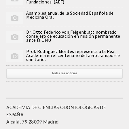
Fundaciones. (AEF).
QUIRURGICA
Asamblea anual de la Sociedad Española de
Medicina Oral
ODONTOLOGIA CONSERVADORA
Dr. Otto Federico von Feigenblatt nombrado
ORTOGNATIA
consejero de educación en misión permanente
ante la ONU
NÚMERO
Prof. Rodríguez Montes representa a la Real
Academia en el centenario del aerotransporte
sanitario.
Alfabético
Todas las noticias
Número de Medalla
CORRESPONDIENTES
SUPERNUMERARIOS
ACADEMIA DE CIENCIAS ODONTOLÓGICAS DE
ESPAÑA
HONOR
Alcalá, 79 28009 Madrid