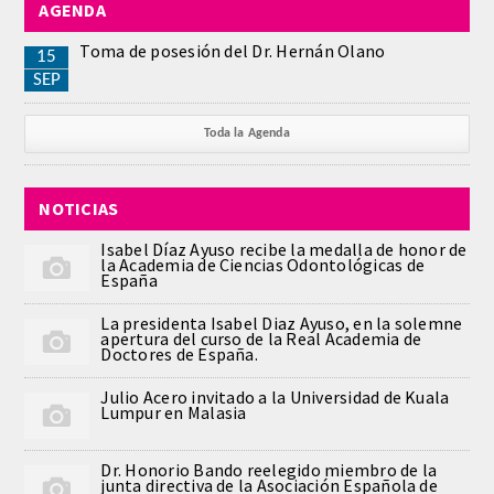
AGENDA
REGLAMENTO
Toma de posesión del Dr. Hernán Olano
15
SEP
ACADEMICOS
Toda la Agenda
SECCIONES
NOTICIAS
CIENCIAS BASICAS MEDICAS
AFINES A LA ODONTOLOGIA
Isabel Díaz Ayuso recibe la medalla de honor de
la Academia de Ciencias Odontológicas de
España
HUMANIDADES Y CIENCIAS
La presidenta Isabel Diaz Ayuso, en la solemne
MEDICO-JURIDICAS
apertura del curso de la Real Academia de
Doctores de España.
PREVENCION,PROMOCION DE LA
Julio Acero invitado a la Universidad de Kuala
SALUD Y GESTION NUEVAS
Lumpur en Malasia
TECNOLOGIAS SANITARIAS
Dr. Honorio Bando reelegido miembro de la
junta directiva de la Asociación Española de
ESTOMATOLOGIA MEDICO-