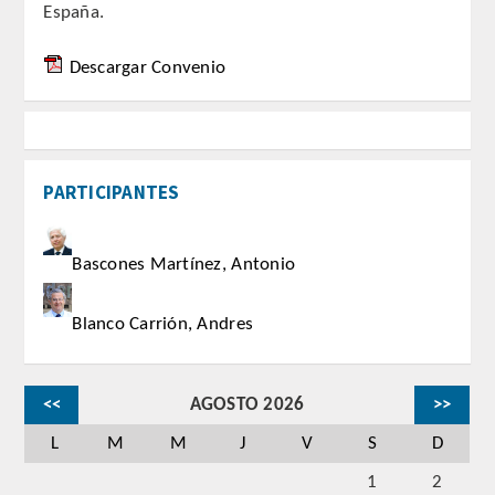
España.
PUBLICACIONES
Descargar Convenio
DICCIONARIO ODONTOLÓGICO
ANALES
PARTICIPANTES
Números anteriores
APERTURA DE CURSO
Bascones Martínez, Antonio
MONOGRAFÍAS
Blanco Carrión, Andres
NEWSLETTER EXTRAORDINARIA
<<
AGOSTO 2026
>>
CONVENIOS
L
M
M
J
V
S
D
PRENSA
1
2