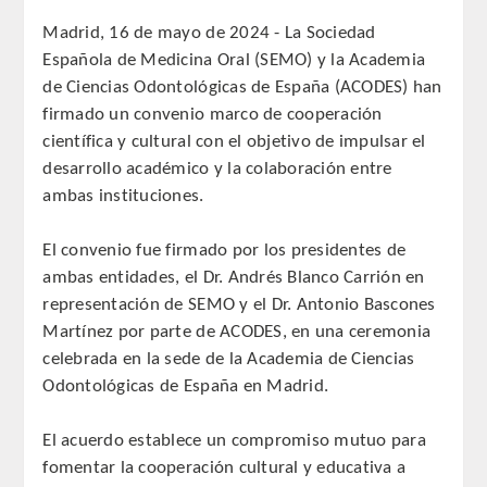
Madrid, 16 de mayo de 2024 - La Sociedad
REGLAMENTO
Española de Medicina Oral (SEMO) y la Academia
de Ciencias Odontológicas de España (ACODES) han
ACADEMICOS
firmado un convenio marco de cooperación
científica y cultural con el objetivo de impulsar el
SECCIONES
desarrollo académico y la colaboración entre
ambas instituciones.
CIENCIAS BASICAS MEDICAS
AFINES A LA ODONTOLOGIA
El convenio fue firmado por los presidentes de
ambas entidades, el Dr. Andrés Blanco Carrión en
HUMANIDADES Y CIENCIAS
representación de SEMO y el Dr. Antonio Bascones
MEDICO-JURIDICAS
Martínez por parte de ACODES, en una ceremonia
celebrada en la sede de la Academia de Ciencias
PREVENCION,PROMOCION DE LA
Odontológicas de España en Madrid.
SALUD Y GESTION NUEVAS
TECNOLOGIAS SANITARIAS
El acuerdo establece un compromiso mutuo para
fomentar la cooperación cultural y educativa a
ESTOMATOLOGIA MEDICO-