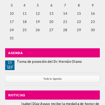
3
4
5
6
7
8
9
Comunicación
10
11
12
13
14
15
16
Noticias
17
18
19
20
21
22
23
Notas de prensa
24
25
26
27
28
29
30
31
Artículos de Académicos
AGENDA
CONTACTO
Toma de posesión del Dr. Hernán Olano
15
SEP
Toda la Agenda
NOTICIAS
Isabel Díaz Ayuso recibe la medalla de honor de