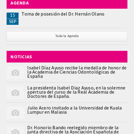
AGENDA
REGLAMENTO
Toma de posesión del Dr. Hernán Olano
15
SEP
ACADEMICOS
Toda la Agenda
SECCIONES
NOTICIAS
CIENCIAS BASICAS MEDICAS
AFINES A LA ODONTOLOGIA
Isabel Díaz Ayuso recibe la medalla de honor de
la Academia de Ciencias Odontológicas de
España
HUMANIDADES Y CIENCIAS
La presidenta Isabel Diaz Ayuso, en la solemne
MEDICO-JURIDICAS
apertura del curso de la Real Academia de
Doctores de España.
PREVENCION,PROMOCION DE LA
Julio Acero invitado a la Universidad de Kuala
SALUD Y GESTION NUEVAS
Lumpur en Malasia
TECNOLOGIAS SANITARIAS
Dr. Honorio Bando reelegido miembro de la
junta directiva de la Asociación Española de
ESTOMATOLOGIA MEDICO-