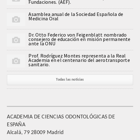
Fundaciones. (AEF).
QUIRURGICA
Asamblea anual de la Sociedad Española de
Medicina Oral
ODONTOLOGIA CONSERVADORA
Dr. Otto Federico von Feigenblatt nombrado
ORTOGNATIA
consejero de educación en misión permanente
ante la ONU
NÚMERO
Prof. Rodríguez Montes representa a la Real
Academia en el centenario del aerotransporte
sanitario.
Alfabético
Todas las noticias
Número de Medalla
CORRESPONDIENTES
SUPERNUMERARIOS
ACADEMIA DE CIENCIAS ODONTOLÓGICAS DE
ESPAÑA
HONOR
Alcalá, 79 28009 Madrid