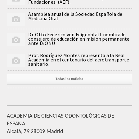
Fundaciones. (AEF).
QUIRURGICA
Asamblea anual de la Sociedad Española de
Medicina Oral
ODONTOLOGIA CONSERVADORA
Dr. Otto Federico von Feigenblatt nombrado
ORTOGNATIA
consejero de educación en misión permanente
ante la ONU
NÚMERO
Prof. Rodríguez Montes representa a la Real
Academia en el centenario del aerotransporte
sanitario.
Alfabético
Todas las noticias
Número de Medalla
CORRESPONDIENTES
SUPERNUMERARIOS
ACADEMIA DE CIENCIAS ODONTOLÓGICAS DE
ESPAÑA
HONOR
Alcalá, 79 28009 Madrid