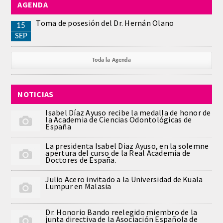
AGENDA
REGLAMENTO
Toma de posesión del Dr. Hernán Olano
15
SEP
ACADEMICOS
Toda la Agenda
SECCIONES
NOTICIAS
CIENCIAS BASICAS MEDICAS
AFINES A LA ODONTOLOGIA
Isabel Díaz Ayuso recibe la medalla de honor de
la Academia de Ciencias Odontológicas de
España
HUMANIDADES Y CIENCIAS
La presidenta Isabel Diaz Ayuso, en la solemne
MEDICO-JURIDICAS
apertura del curso de la Real Academia de
Doctores de España.
PREVENCION,PROMOCION DE LA
Julio Acero invitado a la Universidad de Kuala
SALUD Y GESTION NUEVAS
Lumpur en Malasia
TECNOLOGIAS SANITARIAS
Dr. Honorio Bando reelegido miembro de la
junta directiva de la Asociación Española de
ESTOMATOLOGIA MEDICO-