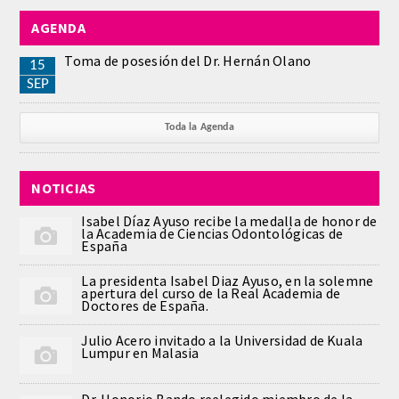
AGENDA
REGLAMENTO
Toma de posesión del Dr. Hernán Olano
15
ACADEMICOS
SEP
SECCIONES
Toda la Agenda
CIENCIAS BASICAS MEDICAS
NOTICIAS
AFINES A LA ODONTOLOGIA
Isabel Díaz Ayuso recibe la medalla de honor de
la Academia de Ciencias Odontológicas de
HUMANIDADES Y CIENCIAS
España
MEDICO-JURIDICAS
La presidenta Isabel Diaz Ayuso, en la solemne
apertura del curso de la Real Academia de
Doctores de España.
PREVENCION,PROMOCION DE LA
SALUD Y GESTION NUEVAS
Julio Acero invitado a la Universidad de Kuala
TECNOLOGIAS SANITARIAS
Lumpur en Malasia
ESTOMATOLOGIA MEDICO-
Dr. Honorio Bando reelegido miembro de la