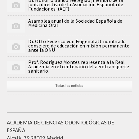
junta directiva de la Asociación Española de
QUIRURGICA
Fundaciones. (AEF).
Asamblea anual de la Sociedad Española de
ODONTOLOGIA CONSERVADORA
Medicina Oral
ORTOGNATIA
Dr. Otto Federico von Feigenblatt nombrado
consejero de educación en misión permanente
ante la ONU
NÚMERO
Prof. Rodríguez Montes representa a la Real
Academia en el centenario del aerotransporte
Alfabético
sanitario.
Número de Medalla
Todas las noticias
CORRESPONDIENTES
SUPERNUMERARIOS
ACADEMIA DE CIENCIAS ODONTOLÓGICAS DE
ESPAÑA
HONOR
Alcalá, 79 28009 Madrid