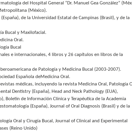
ermatología del Hospital General “Dr. Manuel Gea González” (Méxi
etropolitana (México).
 (España), de la Universidad Estatal de Campinas (Brasil), y de la
a Bucal y Maxilofacial.
dicina Oral.
ogía Bucal
ales e internacionales, 4 libros y 26 capítulos en libros de la
beroamericana de Patología y Medicina Bucal (2003-2007).
 Sociedad Española deMedicina Oral.
vistas médicas, incluyendo la revista Medicina Oral, Patología O
imental Dentistry (España), Head and Neck Pathology (EUA),
, Boletín de Información Clínica y Terapéutica de la Academia
omatología (España), Journal of Oral Diagnosis (Brasil) y de la
logía Oral y Cirugía Bucal, Journal of Clinical and Experimental
ases (Reino Unido)