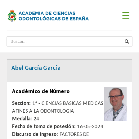
☰
INICIO
ACADEMIA
BIENVENIDA DEL PRESIDENTE
Abel García García
DATOS HISTÓRICOS
Académico de Número
Historia
Seccion:
1ª - CIENCIAS BASICAS MEDICAS
Presidentes
AFINES A LA ODONTOLOGIA
Medalla:
24
JUNTA DE GOBIERNO
Fecha de toma de posesión:
16-05-2024
Discurso de ingreso:
FACTORES DE
ESTATUTOS