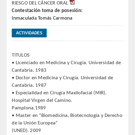
RIESGO DEL CÁNCER ORAL
Contestación toma de posesión:
REGLAMENTO
Inmaculada Tomás Carmona
ACADEMICOS
SECCIONES
TITULOS
CIENCIAS BASICAS MEDICAS
• Licenciado en Medicina y Cirugía. Universidad de
AFINES A LA ODONTOLOGIA
Cantabria. 1983
• Doctor en Medicina y Cirugía. Universidad de
HUMANIDADES Y CIENCIAS
Cantabria. 1987
MEDICO-JURIDICAS
• Especialidad en Cirugía Maxilofacial (MIR).
Hospital Virgen del Camino.
PREVENCION,PROMOCION DE LA
Pamplona.1989
SALUD Y GESTION NUEVAS
• Master en “Biomedicina, Biotecnología y Derecho
TECNOLOGIAS SANITARIAS
de la Unión Europea”
(UNED). 2009
ESTOMATOLOGIA MEDICO-