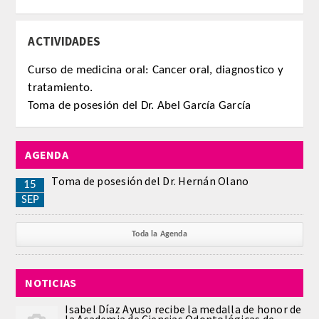
PUBLICACIONES
ACTIVIDADES
DICCIONARIO ODONTOLÓGICO
Curso de medicina oral: Cancer oral, diagnostico y
tratamiento.
ANALES
Toma de posesión del Dr. Abel García García
Números anteriores
AGENDA
APERTURA DE CURSO
Toma de posesión del Dr. Hernán Olano
15
MONOGRAFÍAS
SEP
NEWSLETTER EXTRAORDINARIA
Toda la Agenda
CONVENIOS
NOTICIAS
PRENSA
Isabel Díaz Ayuso recibe la medalla de honor de
la Academia de Ciencias Odontológicas de