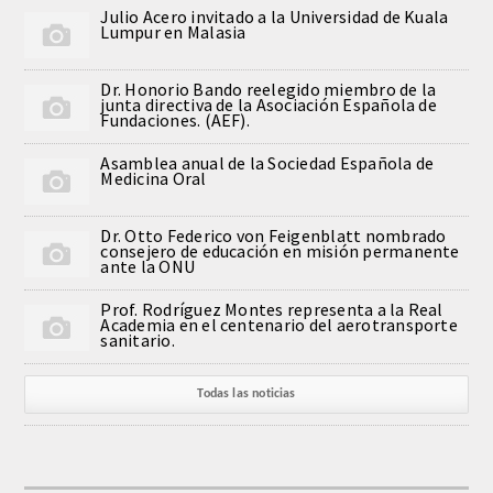
Julio Acero invitado a la Universidad de Kuala
CORRESPONDIENTES EXTRANJEROS
Lumpur en Malasia
HISTÓRICO DE ACADÉMICOS
Dr. Honorio Bando reelegido miembro de la
junta directiva de la Asociación Española de
Fundaciones. (AEF).
Número
Asamblea anual de la Sociedad Española de
Medicina Oral
Honor
Dr. Otto Federico von Feigenblatt nombrado
Correspondientes
consejero de educación en misión permanente
ante la ONU
Correspondientes Extranjeros
Prof. Rodríguez Montes representa a la Real
Academia en el centenario del aerotransporte
sanitario.
ACTIVIDADES
Todas las noticias
Actividades realizadas
Videoteca