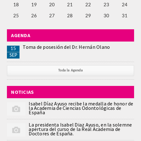
18
19
20
21
22
23
24
QUIRURGICA
25
26
27
28
29
30
31
ODONTOLOGIA CONSERVADORA
AGENDA
ORTOGNATIA
Toma de posesión del Dr. Hernán Olano
15
NÚMERO
SEP
Alfabético
Toda la Agenda
Número de Medalla
NOTICIAS
CORRESPONDIENTES
Isabel Díaz Ayuso recibe la medalla de honor de
la Academia de Ciencias Odontológicas de
España
SUPERNUMERARIOS
La presidenta Isabel Diaz Ayuso, en la solemne
apertura del curso de la Real Academia de
HONOR
Doctores de España.