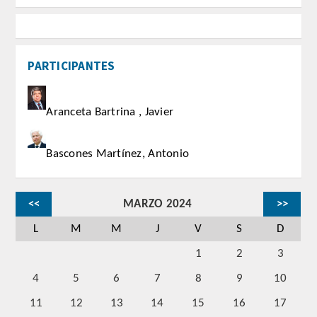
REGLAMENTO
PARTICIPANTES
ACADEMICOS
SECCIONES
Aranceta Bartrina , Javier
CIENCIAS BASICAS MEDICAS
Bascones Martínez, Antonio
AFINES A LA ODONTOLOGIA
HUMANIDADES Y CIENCIAS
<<
MARZO 2024
>>
MEDICO-JURIDICAS
L
M
M
J
V
S
D
PREVENCION,PROMOCION DE LA
1
2
3
SALUD Y GESTION NUEVAS
4
5
6
7
8
9
10
TECNOLOGIAS SANITARIAS
11
12
13
14
15
16
17
ESTOMATOLOGIA MEDICO-