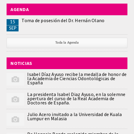
AGENDA
REGLAMENTO
Toma de posesión del Dr. Hernán Olano
15
ACADEMICOS
SEP
SECCIONES
Toda la Agenda
CIENCIAS BASICAS MEDICAS
NOTICIAS
AFINES A LA ODONTOLOGIA
Isabel Díaz Ayuso recibe la medalla de honor de
la Academia de Ciencias Odontológicas de
HUMANIDADES Y CIENCIAS
España
MEDICO-JURIDICAS
La presidenta Isabel Diaz Ayuso, en la solemne
apertura del curso de la Real Academia de
Doctores de España.
PREVENCION,PROMOCION DE LA
SALUD Y GESTION NUEVAS
Julio Acero invitado a la Universidad de Kuala
TECNOLOGIAS SANITARIAS
Lumpur en Malasia
ESTOMATOLOGIA MEDICO-
Dr. Honorio Bando reelegido miembro de la