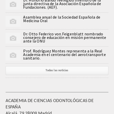
junta directiva de la Asociación Española de
QUIRURGICA
Fundaciones. (AEF).
Asamblea anual de la Sociedad Española de
ODONTOLOGIA CONSERVADORA
Medicina Oral
ORTOGNATIA
Dr. Otto Federico von Feigenblatt nombrado
consejero de educación en misión permanente
ante la ONU
NÚMERO
Prof. Rodríguez Montes representa a la Real
Academia en el centenario del aerotransporte
Alfabético
sanitario.
Número de Medalla
Todas las noticias
CORRESPONDIENTES
SUPERNUMERARIOS
ACADEMIA DE CIENCIAS ODONTOLÓGICAS DE
ESPAÑA
HONOR
Alcalá, 79 28009 Madrid